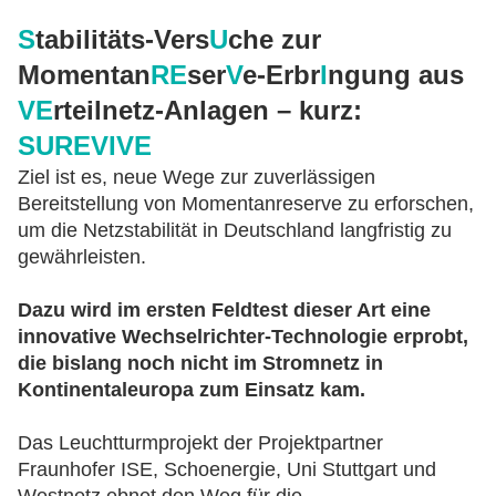
S
tabilitäts-Vers
U
che zur
Momentan
RE
ser
V
e-Erbr
I
ngung aus
VE
rteilnetz-Anlagen – kurz:
SUREVIVE
Ziel ist es, neue Wege zur zuverlässigen
Bereitstellung von Momentanreserve zu erforschen,
um die Netzstabilität in Deutschland langfristig zu
gewährleisten.
Dazu wird im ersten Feldtest dieser Art eine
innovative Wechselrichter-Technologie erprobt,
die bislang noch nicht im Stromnetz in
Kontinentaleuropa zum Einsatz kam.
Das Leuchtturmprojekt der Projektpartner
Fraunhofer ISE, Schoenergie, Uni Stuttgart und